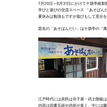
7月20日～8月31日にかけて十朋亭維新
学びと遊びの交流スペース 「あそばん
夏休みは勉強もですが遊びもして見分を
題名の「あそばんだい」は十朋亭の「萬
江戸時代には庶民は寺子屋・武士階級は
内容は四書五経や武術が多く、中には蘭