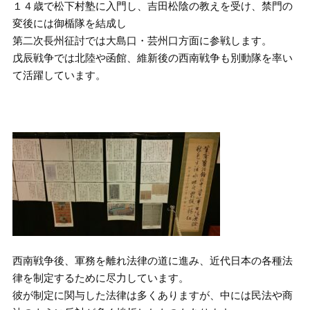
１４歳で松下村塾に入門し、吉田松陰の教えを受け、禁門の
変後には御楯隊を結成し
第二次長州征討では大島口・芸州口方面に参戦します。
戊辰戦争では北陸や函館、維新後の西南戦争も別動隊を率い
て活躍しています。
西南戦争後、軍務を離れ法律の道に進み、近代日本の各種法
律を制定するために尽力しています。
彼が制定に関与した法律は多くありますが、中には民法や商